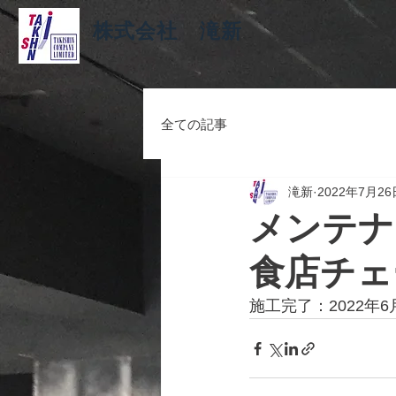
株式会社 滝新
全ての記事
滝新
2022年7月26
メンテナ
食店チェ
施工完了：2022年6