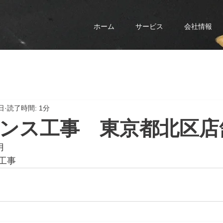
ホーム
サービス
会社情報
日
読了時間: 1分
ンス工事 東京都北区店
月
工事